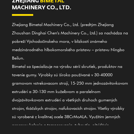
ZHEJIANG
BIMETAL
MACHINERY CO., LTD.
Zhejiang Bimetal Machinery Co., Ltd. (predtým Zhejiang
Zhoushan Dinghai Chen’s Machinery Co., Ltd.) sa nachádza na
pobreží Východočínskeho mora, v blízkosti známeho
medzinárodného hlbokomorského prístavu – prístavu Ningbo
Beilun.
Bimetal sa špecializuje na výrobu sérií skrutiek, produktov na
tavenie gumy. Výrobky sú široko používané v 30-40000
gramovom vstrekovacom stroji, 15-250 mm jednozávitovkovom
extrudéri a 30-130 mm kužeľovom a paralelnom
dvojzávitovkovom extrudéri a všetkých druhoch gumených
strojov, tkáčskych strojov, nafukovacích strojov. Všetky výrobky
sú vyrobené z kvalitnej ocele 38CrMoALA. Využitím jemných
procesov kalenia a temperovania, tuhnutia, nitridácie,
brúsenia, konečnej úpravy a usmerňovania medzinárodného