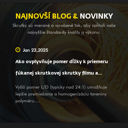
systému kontroly kvality ISO9002 sú produkty v súlade s
medzinárodnými normami. Skrutkový valec GⅡ 113 zo zliatiny
NAJNOVŠÍ BLOG &
NOVINKY
niklu (najnovšia 3# oceľ) je tiež jedným z našich prvých
Skrutky sú merané a vyrobené tak, aby spĺňali vaše
produktov; je použiteľný pre zváranie zliatinových bimetalov
najvyššie štandardy kvality a výkonu.
(PTA). Okrem poskytovania balančných zariadení pre
kompletné strojárske spoločnosti v zahraničí sme tiež
Jan 23,2025
popredným dodávateľom poskytujúcim služby OEM, pomoc pri
Ako ovplyvňuje pomer dĺžky k priemeru
geodézii a mapovaní, ako aj dizajnérske služby pre veľké a
malé spoločnosti doma. Bez ohľadu na to, či ste našim
fúkanej skrutkovej skrutky filmu a
existujúcim partnerom alebo potenciálnym zákazníkom, s
vlastnosti filmu?
Vyšší pomer L/D (typicky nad 24:1) umožňuje
produktmi a službami srdečne vítame vašu návštevu a otázky s
lepšie premiešanie a homogenizáciu taveniny
našimi úprimnými a premyslenými službami.
polyméru....