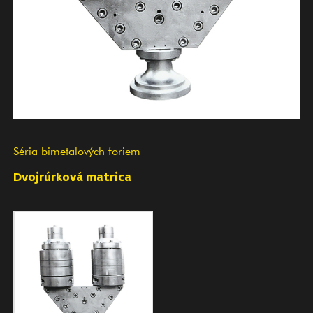
Séria bimetalových foriem
Dvojrúrková matrica