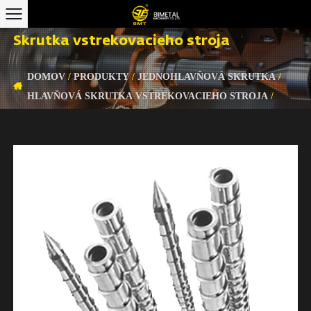
Skrutka vstrekovacieho stroja
DOMOV
/
PRODUKTY
/
JEDNOHLAVŇOVÁ SKRUTKA
/
HLAVŇOVÁ SKRUTKA VSTREKOVACIEHO STROJA
/