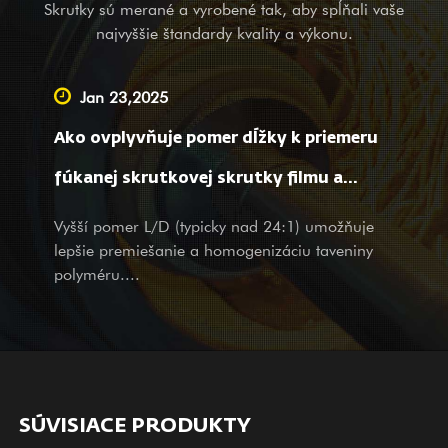
niklu (najnovšia 3# oceľ) je tiež jedným z našich prvých
Skrutky sú merané a vyrobené tak, aby spĺňali vaše
produktov; je použiteľný pre zváranie zliatinových bimetalov
najvyššie štandardy kvality a výkonu.
(PTA). Okrem poskytovania balančných zariadení pre
kompletné strojárske spoločnosti v zahraničí sme tiež
Jan 23,2025
popredným dodávateľom poskytujúcim služby OEM, pomoc pri
Ako ovplyvňuje pomer dĺžky k priemeru
geodézii a mapovaní, ako aj dizajnérske služby pre veľké a
malé spoločnosti doma. Bez ohľadu na to, či ste našim
fúkanej skrutkovej skrutky filmu a
existujúcim partnerom alebo potenciálnym zákazníkom, s
vlastnosti filmu?
Vyšší pomer L/D (typicky nad 24:1) umožňuje
produktmi a službami srdečne vítame vašu návštevu a otázky s
lepšie premiešanie a homogenizáciu taveniny
našimi úprimnými a premyslenými službami.
polyméru....
SÚVISIACE PRODUKTY