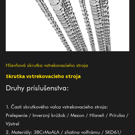
Hlavňová skrutka vstrekovacieho stroja
Skrutka vstrekovacieho stroja
Druhy príslušenstva:
1. Časti skrutkového valca vstrekovacieho stroja:
Prelepenie / Inverzný krúžok / Mezon / Hlaveň / Príruba /
Výstrel
2. Materiály: 38CrMoALA / zliatina volfrámu / SKD61/