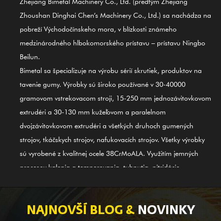
Zhejiang Bimetal Machinery Co., Ltd. (predtým Zhejiang
Zhoushan Dinghai Chen’s Machinery Co., Ltd.) sa nachádza na
pobreží Východočínskeho mora, v blízkosti známeho
medzinárodného hlbokomorského prístavu – prístavu Ningbo
Beilun.
Bimetal sa špecializuje na výrobu sérií skrutiek, produktov na
tavenie gumy. Výrobky sú široko používané v 30-40000
gramovom vstrekovacom stroji, 15-250 mm jednozávitovkovom
extrudéri a 30-130 mm kužeľovom a paralelnom
dvojzávitovkovom extrudéri a všetkých druhoch gumených
strojov, tkáčskych strojov, nafukovacích strojov. Všetky výrobky
sú vyrobené z kvalitnej ocele 38CrMoALA. Využitím jemných
procesov kalenia a temperovania, tuhnutia, nitridácie,
brúsenia, konečnej úpravy a usmerňovania medzinárodného
systému kontroly kvality ISO9002 sú produkty v súlade s
medzinárodnými normami. Skrutkový valec GⅡ 113 zo zliatiny
NAJNOVŠÍ BLOG &
NOVINKY