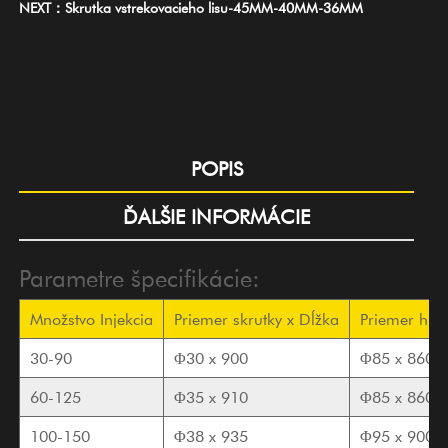
NEXT：Skrutka vstrekovacieho lisu-45MM-40MM-36MM
POPIS
ĎALŠIE INFORMÁCIE
Parametre špecifikácie:
Množstvo
Injekcia
Priemer skrutky
x Dĺžka
Priemer hla
30-90
Φ30 x 900
Φ85 x 860
60-125
Φ35 x 910
Φ85 x 860
100-150
Φ38 x 935
Φ95 x 900