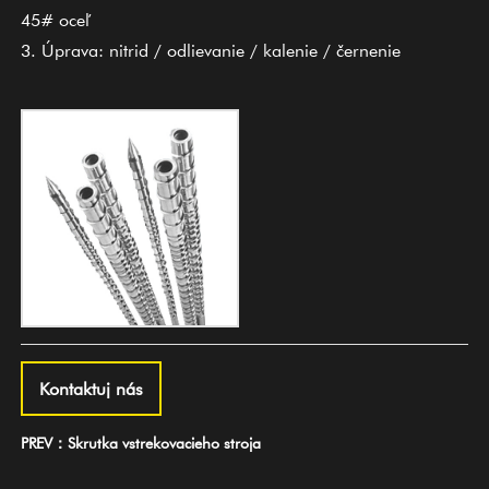
45# oceľ
3. Úprava: nitrid / odlievanie / kalenie / černenie
Kontaktuj nás
PREV：Skrutka vstrekovacieho stroja