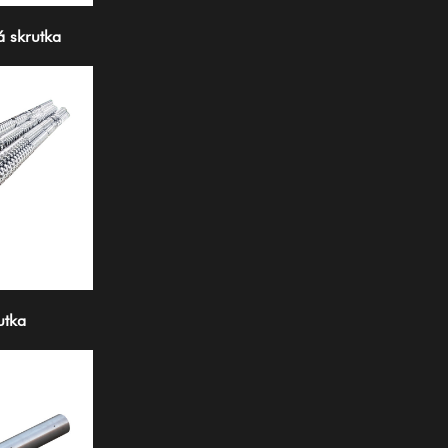
á skrutka
utka