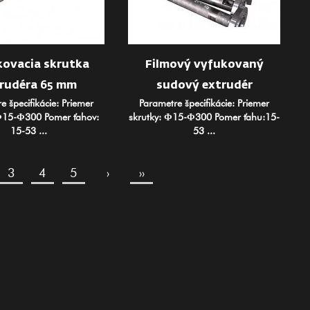
ovacia skrutka
Filmový vyfukovaný
rudéra 65 mm
sudový extrudér
e špecifikácie: Priemer
Parametre špecifikácie: Priemer
 Φ15-Φ300 Pomer ťahov:
skrutky: Φ15-Φ300 Pomer ťahu:15-
15-53 ...
53 ...
3
4
5
›
››