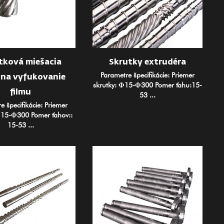
tková miešacia
Skrutky extrudéra
Parametre špecifikácie: Priemer
 na vyfukovanie
skrutky: Φ15-Φ300 Pomer ťahu:15-
filmu
53 ...
e špecifikácie: Priemer
Φ15-Φ300 Pomer ťahov::
15-53 ...