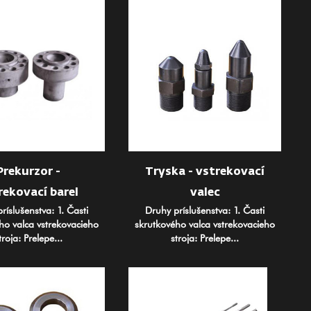
Prekurzor -
Tryska - vstrekovací
rekovací barel
valec
ríslušenstva: 1. Časti
Druhy príslušenstva: 1. Časti
ho valca vstrekovacieho
skrutkového valca vstrekovacieho
troja: Prelepe...
stroja: Prelepe...