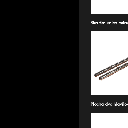
Skrutka valca extr
Plochá dvojhlavňo