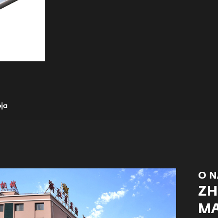
oja
O N
ZH
MA