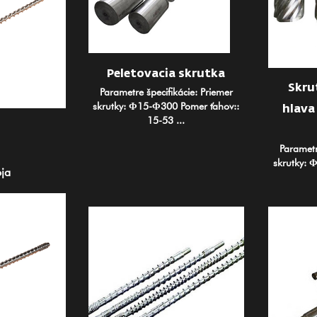
Peletovacia skrutka
Skru
Parametre špecifikácie: Priemer
skrutky: Φ15-Φ300 Pomer ťahov::
hlava
15-53 ...
Parametr
skrutky: 
oja