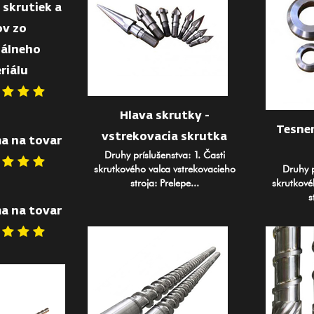
 skrutiek a
ov zo
iálneho
riálu
Hlava skrutky -
Tesne
vstrekovacia skrutka
a na tovar
Druhy príslušenstva: 1. Časti
skrutkového valca vstrekovacieho
Druhy p
stroja: Prelepe...
skrutkové
s
a na tovar