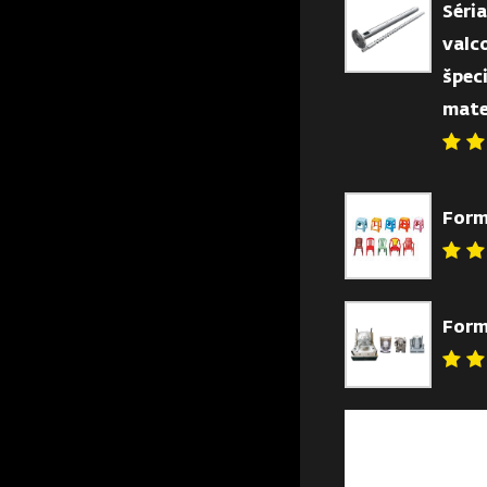
Séria
valc
špec
mate
Form
Form