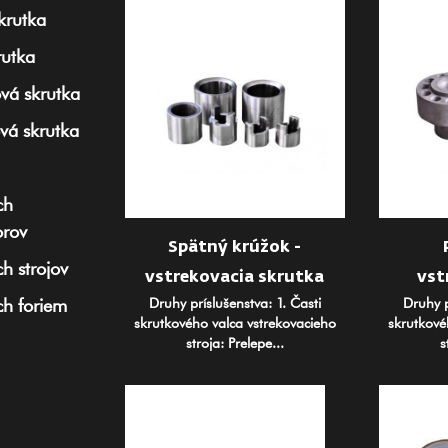
krutka
rutka
ová skrutka
vá skrutka
ch
rov
Spätný krúžok -
h strojov
vstrekovacia skrutka
vst
Druhy príslušenstva: 1. Časti
Druhy p
ch foriem
skrutkového valca vstrekovacieho
skrutkové
stroja: Prelepe...
s