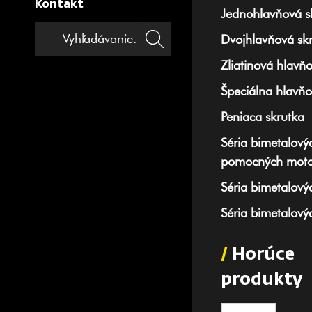
Kontakt
Jednohlavňová s
Dvojhlavňová sk
Zliatinová hlavň
Špeciálna hlavňo
Peniaca skrutka
Séria bimetalový
pomocných moto
Séria bimetalovýc
Séria bimetalový
/
Horúce
produkty