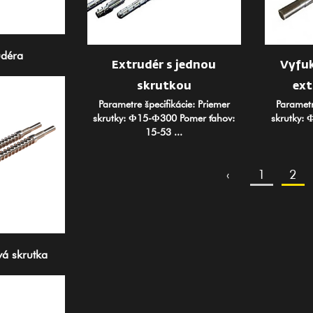
udéra
Extrudér s jednou
Vyfuk
skrutkou
ext
Parametre špecifikácie: Priemer
Parametr
skrutky: Φ15-Φ300 Pomer ťahov:
skrutky:
15-53 ...
‹
1
2
vá skrutka