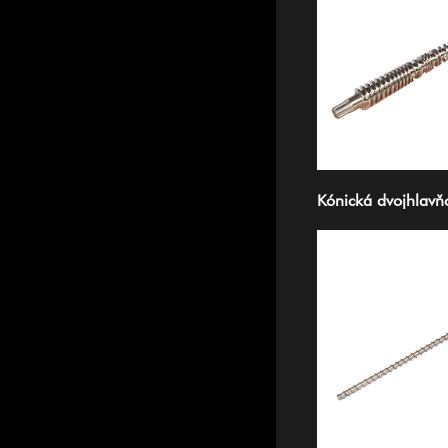
Kónická dvojhlavň