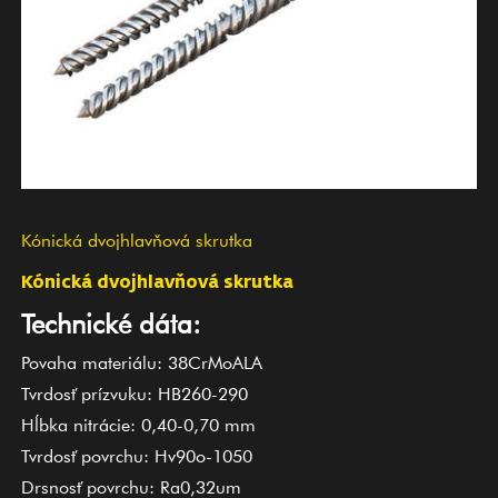
Kónická dvojhlavňová skrutka
Kónická dvojhlavňová skrutka
Technické dáta:
Povaha materiálu: 38CrMoALA
Tvrdosť prízvuku: HB260-290
Hĺbka nitrácie: 0,40-0,70 mm
Tvrdosť povrchu: Hv90o-1050
Drsnosť povrchu: Ra0,32um