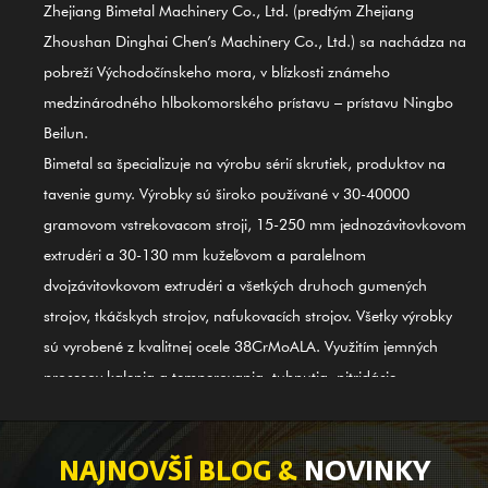
Zhejiang Bimetal Machinery Co., Ltd. (predtým Zhejiang
Zhoushan Dinghai Chen’s Machinery Co., Ltd.) sa nachádza na
pobreží Východočínskeho mora, v blízkosti známeho
medzinárodného hlbokomorského prístavu – prístavu Ningbo
Beilun.
Bimetal sa špecializuje na výrobu sérií skrutiek, produktov na
tavenie gumy. Výrobky sú široko používané v 30-40000
gramovom vstrekovacom stroji, 15-250 mm jednozávitovkovom
extrudéri a 30-130 mm kužeľovom a paralelnom
dvojzávitovkovom extrudéri a všetkých druhoch gumených
strojov, tkáčskych strojov, nafukovacích strojov. Všetky výrobky
sú vyrobené z kvalitnej ocele 38CrMoALA. Využitím jemných
procesov kalenia a temperovania, tuhnutia, nitridácie,
brúsenia, konečnej úpravy a usmerňovania medzinárodného
systému kontroly kvality ISO9002 sú produkty v súlade s
medzinárodnými normami. Skrutkový valec GⅡ 113 zo zliatiny
NAJNOVŠÍ BLOG &
NOVINKY