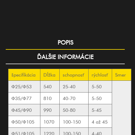
POPIS
ĎALŠIE INFORMÁCIE
špecifikácia
Dĺžka
schopnosť
rýchlosť
Smer
Φ25/Φ53
540
25-40
5-50
Φ35/Φ77
810
40-70
5-50
Φ45/Φ90
990
50-80
5-45
Φ50/Φ105
1070
100-150
4 až 45
Φ51/Φ105
1220
100-150
4-40