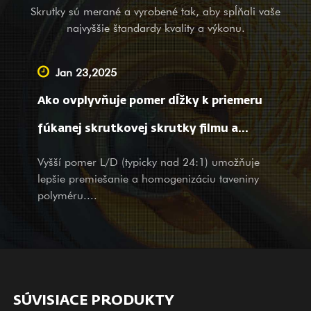
niklu (najnovšia 3# oceľ) je tiež jedným z našich prvých
Skrutky sú merané a vyrobené tak, aby spĺňali vaše
produktov; je použiteľný pre zváranie zliatinových bimetalov
najvyššie štandardy kvality a výkonu.
(PTA). Okrem poskytovania balančných zariadení pre
kompletné strojárske spoločnosti v zahraničí sme tiež
Jan 23,2025
popredným dodávateľom poskytujúcim služby OEM, pomoc pri
Ako ovplyvňuje pomer dĺžky k priemeru
geodézii a mapovaní, ako aj dizajnérske služby pre veľké a
malé spoločnosti doma. Bez ohľadu na to, či ste našim
fúkanej skrutkovej skrutky filmu a
existujúcim partnerom alebo potenciálnym zákazníkom, s
vlastnosti filmu?
Vyšší pomer L/D (typicky nad 24:1) umožňuje
produktmi a službami srdečne vítame vašu návštevu a otázky s
lepšie premiešanie a homogenizáciu taveniny
našimi úprimnými a premyslenými službami.
polyméru....
SÚVISIACE PRODUKTY